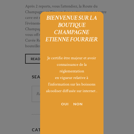
Après 2 reports, vous l’attendiez, la Route du
Champagne en Fête est dans notre secteur et notre
BIENVENUE SUR LA
cave est ravie de vous accueillir !!! Pour
l’évènement, votre carnet de route en main, le
BOUTIQUE
Champagne Etienne Fourrier, vous propose de
CHAMPAGNE
vous offrir la dégustation de notre Champagne
ETIENNE FOURRIER
Cuvée Réserve. Vieillie dans nos caves en
bouteilles pendant 3 ans,la cuvée Réserve est…
Je certifie être majeur et avoir
READ MORE
connaissance de la
réglementation
SEARCH
en vigueur relative à
l’information sur les boissons
Rechercher :
alcooliser diffusée sur internet .
CATÉGORIES