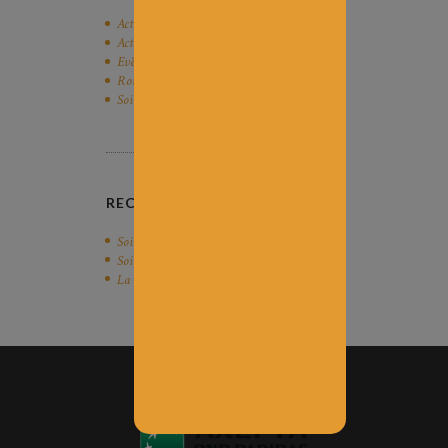
Actu' Champagne
Actu' Vigne
Evènements Œnotourisme
Route du Champagne
Soirée 100% Champagne
RECENT POSTS
Soirée 100% Champagne 24 Octobre 2026
Soirée 100% Champagne 2025
La Vendange
PAIEMENT EN LIGNE
SÉCURISÉ