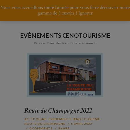
Nous vous accueillons toute l'année pour vous faire découvrir notre
gamme de 5 cuvées !
Ignorer
EVÈNEMENTS ŒNOTOURISME
Retrouvez l’ensemble de nos offres oenotourisme.
Route du Champagne 2022
ACTU' VIGNE
,
EVÈNEMENTS ŒNOTOURISME
,
ROUTE DU CHAMPAGNE
5 AVRIL 2022
0
COMMENTS
SHARE