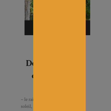
Après
Deux avantages
du relevage
:
– le raisin est mieux exposé au
soleil, ce qui facilite la