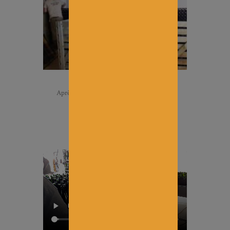
Après ces années de vieillissement vient le
dégorgement.
Allez, c’est parti…