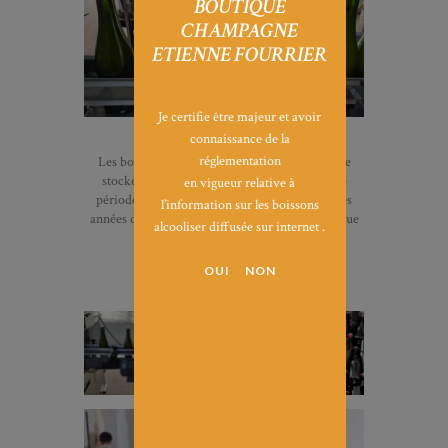
BOUTIQUE
CHAMPAGNE
ETIENNE FOURRIER
Je certifie être majeur et avoir
connaissance de la
réglementation
Les bouteilles sont ensuite capsulées afin d’être
stockées et empilées dans nos caves pour une
en vigueur relative à
période de trois ans minimum. C’est durant ces
l’information sur les boissons
années de conservation que le Champagne évolue
alcooliser diffusée sur internet .
et trouve ainsi tout son caractère.
c