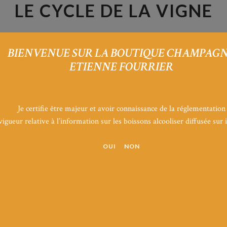
LE CYCLE DE LA VIGNE
BIENVENUE SUR LA BOUTIQUE CHAMPAG
ETIENNE FOURRIER
Labour d’hiver
Broyage des brins de taille + fer
Je certifie être majeur et avoir connaissance de la réglementation
sols
vigueur relative à l’information sur les boissons alcooliser diffusée sur i
LA TAILLE
(Novembre à Mars)