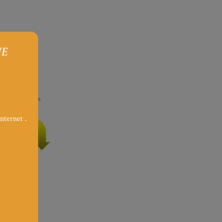
NE
tilisation des
nternet .