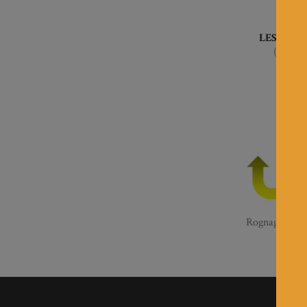
LES VEN
(Septe
Rognage et pro